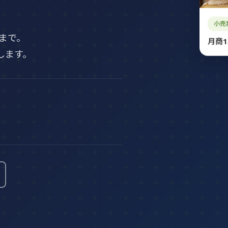
小売
月商1
まで。
現します。