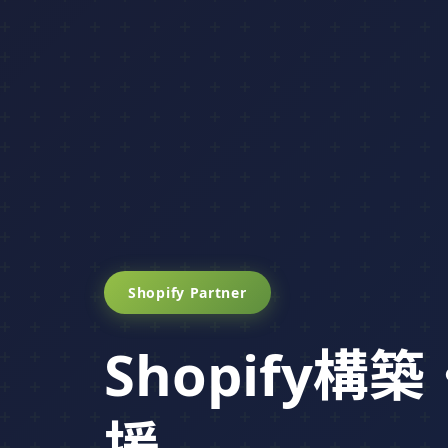
Shopify Partner
Shopify構
援