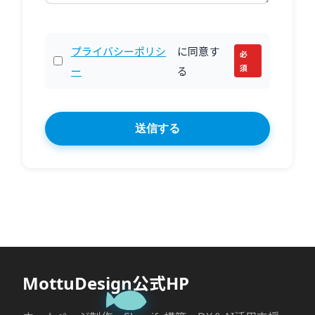
プライバシーポリシ
に同意す
必
須
ー
る
MottuDesign公式HP